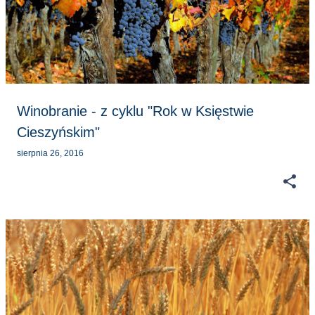
s
t
y
Winobranie - z cyklu "Rok w Księstwie
Cieszyńskim"
sierpnia 26, 2016