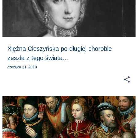
s
t
y
Xiężna Cieszyńska po długiej chorobie
zeszła z tego świata...
czerwca 21, 2018