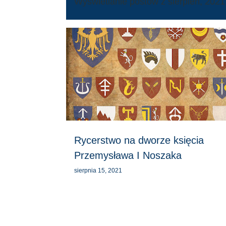
Wyświetlanie postów z sierpień, 2021
P
o
s
t
y
Rycerstwo na dworze księcia
Przemysława I Noszaka
sierpnia 15, 2021