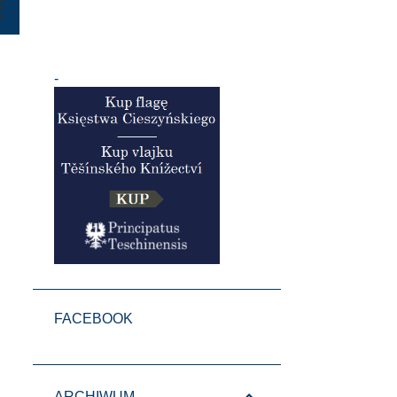
E
-
FACEBOOK
ARCHIWUM