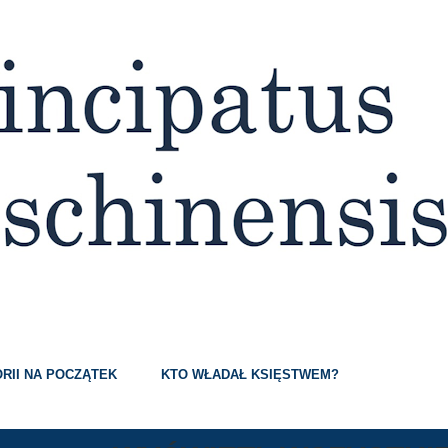
Przejdź do głównej zawartości
RII NA POCZĄTEK
KTO WŁADAŁ KSIĘSTWEM?