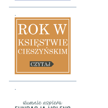
1
kwietnia
1
lutego
-
7
2020
1
grudnia
1
sierpnia
1
maja
1
kwietnia
1
marca
2
stycznia
14
2019
1
grudnia
-
1
listopada
2
października