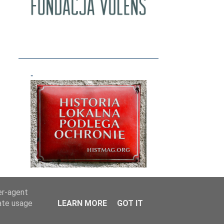
1
września
1
sierpnia
3
maja
1
kwietnia
1
marca
-
1
lutego
2
stycznia
20
2018
3
grudnia
1
listopada
1
października
1
września
er-agent
rate usage
LEARN MORE
GOT IT
2
sierpnia