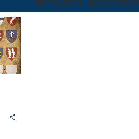
WYŚWIETL WSZYSTKI