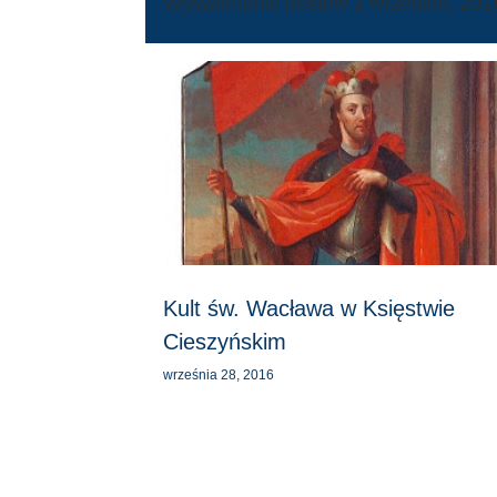
Wyświetlanie postów z wrzesień, 201
P
o
s
t
y
Kult św. Wacława w Księstwie
Cieszyńskim
września 28, 2016