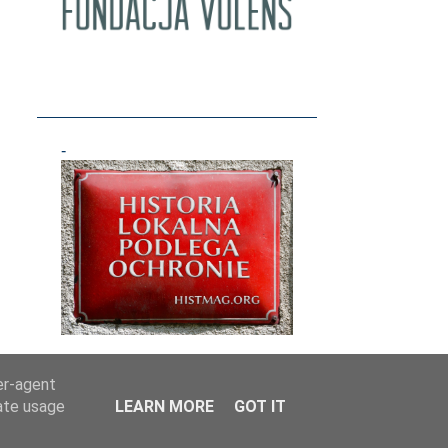
3
maja
1
kwietnia
1
marca
1
lutego
-
2
stycznia
20
2018
3
grudnia
1
listopada
1
października
1
września
2
sierpnia
er-agent
1
lipca
rate usage
LEARN MORE
GOT IT
2
czerwca