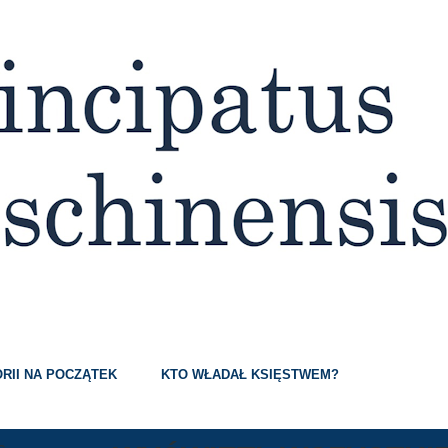
Przejdź do głównej zawartości
RII NA POCZĄTEK
KTO WŁADAŁ KSIĘSTWEM?