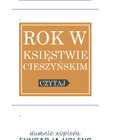
7
2020
-
1
grudnia
1
sierpnia
1
maja
1
kwietnia
1
marca
2
stycznia
14
2019
1
grudnia
1
listopada
-
2
października
1
września
1
sierpnia