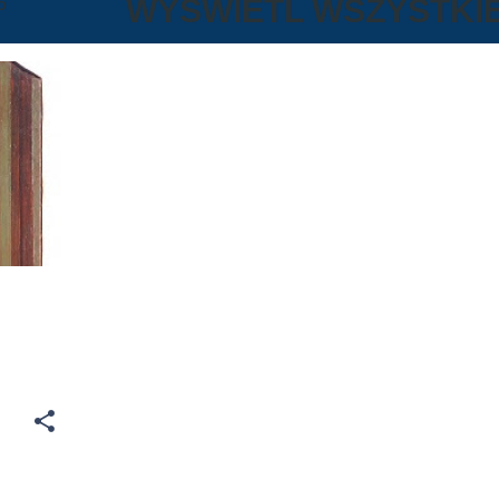
6
WYŚWIETL WSZYSTKI