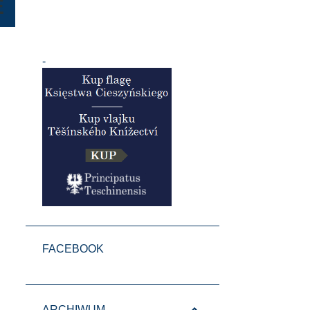
E
-
FACEBOOK
ARCHIWUM