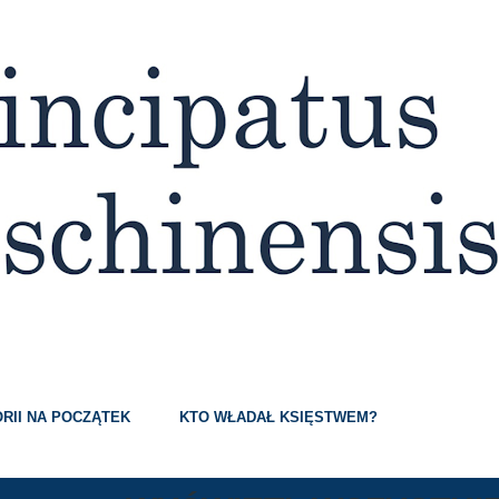
Przejdź do głównej zawartości
RII NA POCZĄTEK
KTO WŁADAŁ KSIĘSTWEM?