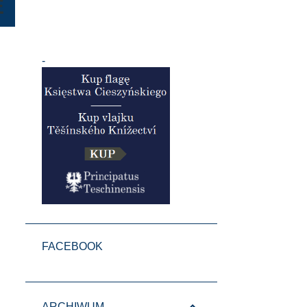
E
-
FACEBOOK
ARCHIWUM