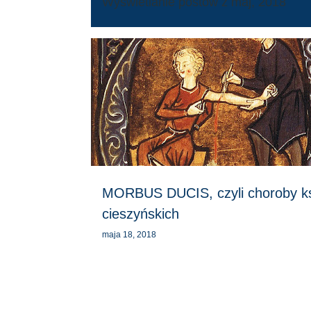
Wyświetlanie postów z maj, 2018
P
o
s
t
y
MORBUS DUCIS, czyli choroby ks
cieszyńskich
maja 18, 2018