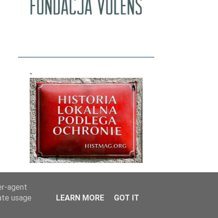
3
maja
1
kwietnia
1
marca
1
lutego
-
2
stycznia
20
2018
3
grudnia
1
listopada
1
października
1
września
2
sierpnia
er-agent
1
lipca
rate usage
LEARN MORE
GOT IT
2
czerwca