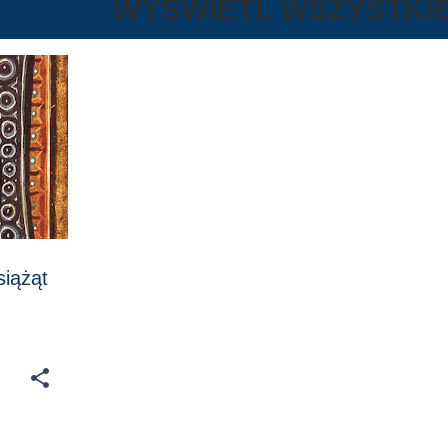
WYŚWIETL WSZYSTKI
iążąt