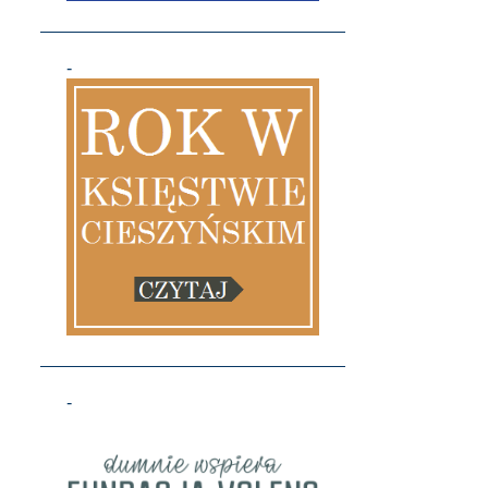
7
2020
-
1
grudnia
1
sierpnia
1
maja
1
kwietnia
1
marca
2
stycznia
14
2019
1
grudnia
1
listopada
-
2
października
1
września
1
sierpnia