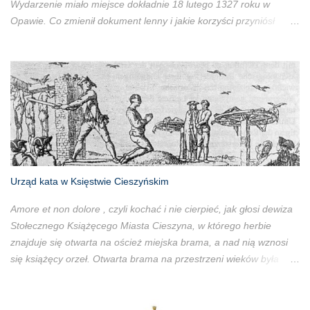
Wydarzenie miało miejsce dokładnie 18 lutego 1327 roku w
Opawie. Co zmienił dokument lenny i jakie korzyści przyniósł
książętom cieszyńskim?
Urząd kata w Księstwie Cieszyńskim
Amore et non dolore , czyli kochać i nie cierpieć, jak głosi dewiza
Stołecznego Książęcego Miasta Cieszyna, w którego herbie
znajduje się otwarta na oścież miejska brama, a nad nią wznosi
się książęcy orzeł. Otwarta brama na przestrzeni wieków była
symbolem gościnności cieszyniaków, a książęcy orzeł
symbolizował porządek prawny cieszyńskich Piastów. Miejski
symbol jasno mówił przyjezdnym: Jesteś u nas mile widziany, ale