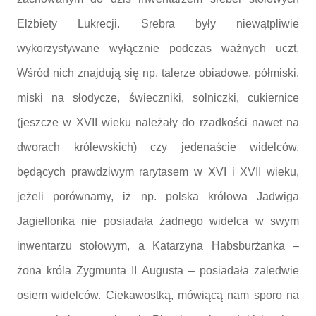
Elżbiety Lukrecji. Srebra były niewątpliwie
wykorzystywane wyłącznie podczas ważnych uczt.
Wśród nich znajdują się np. talerze obiadowe, półmiski,
miski na słodycze, świeczniki, solniczki, cukiernice
(jeszcze w XVII wieku należały do rzadkości nawet na
dworach królewskich) czy jedenaście widelców,
będących prawdziwym rarytasem w XVI i XVII wieku,
jeżeli porównamy, iż np. polska królowa Jadwiga
Jagiellonka nie posiadała żadnego widelca w swym
inwentarzu stołowym, a Katarzyna Habsburżanka –
żona króla Zygmunta II Augusta – posiadała zaledwie
osiem widelców. Ciekawostką, mówiącą nam sporo na