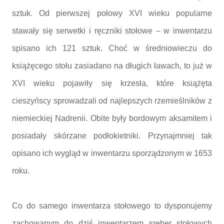
sztuk. Od pierwszej połowy XVI wieku popularne
stawały się serwetki i ręczniki stołowe – w inwentarzu
spisano ich 121 sztuk. Choć w średniowieczu do
książęcego stołu zasiadano na długich ławach, to już w
XVI wieku pojawiły się krzesła, które książęta
cieszyńscy sprowadzali od najlepszych rzemieślników z
niemieckiej Nadrenii. Obite były bordowym aksamitem i
posiadały skórzane podłokietniki. Przynajmniej tak
opisano ich wygląd w inwentarzu sporządzonym w 1653
roku.
Co do samego inwentarza stołowego to dysponujemy
zachowanym do dziś inwentarzem sreber stołowych