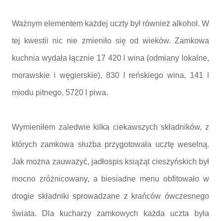
Ważnym elementem każdej uczty był również alkohol. W
tej kwestii nic nie zmieniło się od wieków. Zamkowa
kuchnia wydała łącznie 17 420 l wina (odmiany lokalne,
morawskie i węgierskie), 830 l reńskiego wina, 141 l
miodu pitnego, 5720 l piwa.
Wymieniłem zaledwie kilka ciekawszych składników, z
których zamkowa służba przygotowała ucztę weselną.
Jak można zauważyć, jadłospis książąt cieszyńskich był
mocno zróżnicowany, a biesiadne menu obfitowało w
drogie składniki sprowadzane z krańców ówczesnego
świata. Dla kucharzy zamkowych każda uczta była