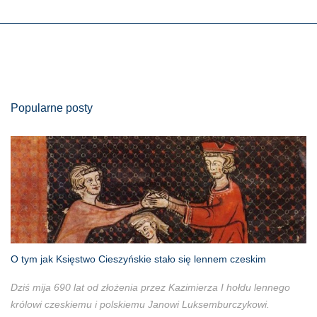
Popularne posty
O tym jak Księstwo Cieszyńskie stało się lennem czeskim
Dziś mija 690 lat od złożenia przez Kazimierza I hołdu lennego
królowi czeskiemu i polskiemu Janowi Luksemburczykowi.