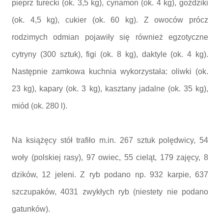
pieprz turecki (ok. 3,5 kg), cynamon (ok. 4 kg), goździki
(ok. 4,5 kg), cukier (ok. 60 kg). Z owoców prócz
rodzimych odmian pojawiły się również egzotyczne
cytryny (300 sztuk), figi (ok. 8 kg), daktyle (ok. 4 kg).
Następnie zamkowa kuchnia wykorzystała: oliwki (ok.
23 kg), kapary (ok. 3 kg), kasztany jadalne (ok. 35 kg),
miód (ok. 280 l).
Na książęcy stół trafiło m.in. 267 sztuk polędwicy, 54
woły (polskiej rasy), 97 owiec, 55 cieląt, 179 zajęcy, 8
dzików, 12 jeleni. Z ryb podano np. 932 karpie, 637
szczupaków, 4031 zwykłych ryb (niestety nie podano
gatunków).