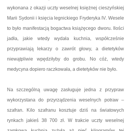
wykonana z okazji uczty weselnej księżnej cieszyńskiej
Marii Sydonii i księcia legnickiego Fryderyka IV. Wesele
to było manifestacją bogactwa książęcego dworu. Ilości
jadła, jakie wtedy wydała kuchnia, współcześnie
przyprawiają lekarzy o zawrót głowy, a dietetyków
niewątpliwie wpędziłyby do grobu. No cóż, wtedy
medycyna dopiero raczkowała, a dietetyków nie było.
Na szczególną uwagę zasługuje jedna z przypraw
wykorzystana do przyrządzenia weselnych potraw –
szafran. Kilo szafranu kosztuje dziś na światowych
rynkach jakieś 38 700 zł. W trakcie uczty weselnej
zamkowa kuchnia zużyła aż pięć kilogramów tej