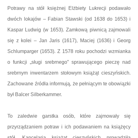
Potrawy na stół księżnej Elżbiety Lukrecji podawało
dwóch lokajów – Fabian Stawski (od 1638 do 1653) i
Kaspar Ludwig (w 1653). Zamkową piwnicą zajmowali
się z kolei – Jan Jaris (1617), Maciej (1636) i Georg
Schlumparger (1653). Z 1578 roku pochodzi wzmianka
o funkcji „sługi srebrnego” sprawującego pieczę nad
srebrnym inwentarzem stołowym książąt cieszyńskich.
Zachowane źródła informują, że pełniącym te obowiązki
był Balcer Silberkammer.
To zaledwie garstka osób, które zajmowały się
przyrządzaniem potraw i ich podawaniem na książęcy
stół. Kancelaria książąt cieszyńskich prowadziła