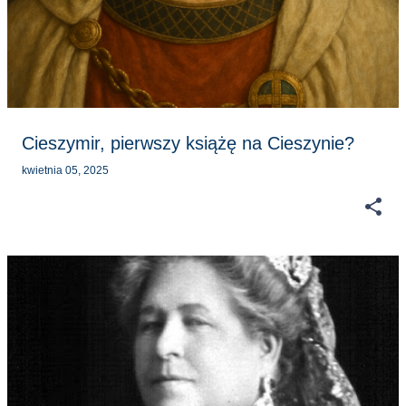
s
t
y
Cieszymir, pierwszy książę na Cieszynie?
kwietnia 05, 2025