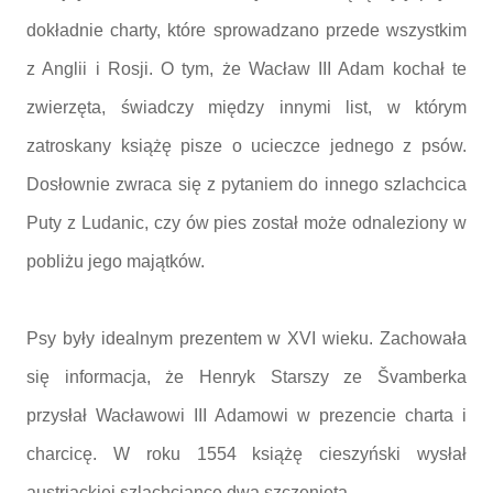
dokładnie charty, które sprowadzano przede wszystkim
z Anglii i Rosji. O tym, że Wacław III Adam kochał te
zwierzęta, świadczy między innymi list, w którym
zatroskany książę pisze o ucieczce jednego z psów.
Dosłownie zwraca się z pytaniem do innego szlachcica
Puty z Ludanic, czy ów pies został może odnaleziony w
pobliżu jego majątków.
Psy były idealnym prezentem w XVI wieku. Zachowała
się informacja, że Henryk Starszy ze Švamberka
przysłał Wacławowi III Adamowi w prezencie charta i
charcicę. W roku 1554 książę cieszyński wysłał
austriackiej szlachciance dwa szczenięta.