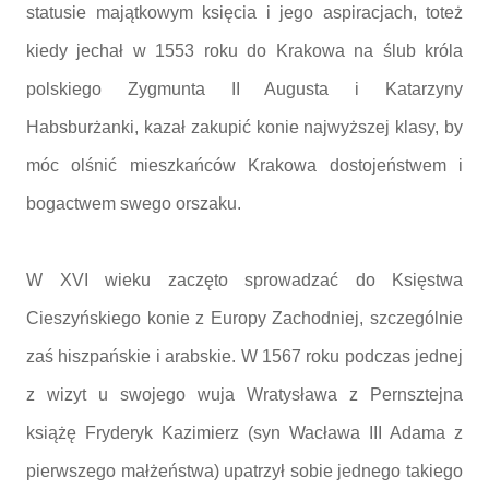
statusie majątkowym księcia i jego aspiracjach, toteż
kiedy jechał w 1553 roku do Krakowa na ślub króla
polskiego Zygmunta II Augusta i Katarzyny
Habsburżanki, kazał zakupić konie najwyższej klasy, by
móc olśnić mieszkańców Krakowa dostojeństwem i
bogactwem swego orszaku.
W XVI wieku zaczęto sprowadzać do Księstwa
Cieszyńskiego konie z Europy Zachodniej, szczególnie
zaś hiszpańskie i arabskie. W 1567 roku podczas jednej
z wizyt u swojego wuja Wratysława z Pernsztejna
książę Fryderyk Kazimierz (syn Wacława III Adama z
pierwszego małżeństwa) upatrzył sobie jednego takiego