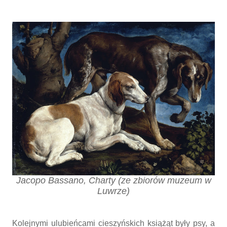
Jacopo Bassano, Charty (ze zbiorów muzeum w
Luwrze)
Kolejnymi ulubieńcami cieszyńskich książąt były psy, a