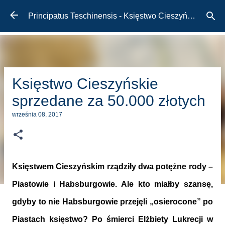
Przejdź do głównej zawartości
Principatus Teschinensis - Księstwo Cieszyńskie
Księstwo Cieszyńskie
sprzedane za 50.000 złotych
września 08, 2017
Księstwem Cieszyńskim rządziły dwa potężne rody –
Piastowie i Habsburgowie. Ale kto miałby szansę,
gdyby to nie Habsburgowie przejęli „osierocone” po
Piastach księstwo? Po śmierci Elżbiety Lukrecji w