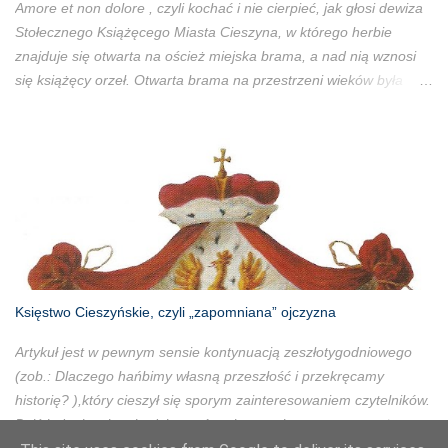
Amore et non dolore , czyli kochać i nie cierpieć, jak głosi dewiza
Stołecznego Książęcego Miasta Cieszyna, w którego herbie
znajduje się otwarta na oścież miejska brama, a nad nią wznosi
się książęcy orzeł. Otwarta brama na przestrzeni wieków była
symbolem gościnności cieszyniaków, a książęcy orzeł
symbolizował porządek prawny cieszyńskich Piastów. Miejski
symbol jasno mówił przyjezdnym: Jesteś u nas mile widziany, ale
przestrzegaj naszego prawa! W dawnym Cieszynie cierpieli ci,
którzy dopuścili się jakiegokolwiek przestępstwa. Dla takich ludzi
Cieszyn był miejscem sądu ostatecznego, najczęściej w sensie
dosłownym, gdyż jako miasto stołeczne Cieszyn posiadał
wyłączne prawo karania śmiercią. Na ulicy Katowej (dziś
Kiedronia) przy Kurzym Targu (obecnie ul. Bóżnicza) mieściły się
Księstwo Cieszyńskie, czyli „zapomniana” ojczyzna
dawniej dom kata i izba tortur. Miejsce to porządni cieszyńscy
mieszczanie omijali szerokim łukiem, a spojrzenia w oczy
Artykuł jest w pewnym sensie kontynuacją zeszłotygodniowego
samemu katowi bali się jak ognia. Nad miastem wznosiła się
(zob.: Dlaczego hańbimy własną przeszłość i przekręcamy
również Szubieniczna Gó...
historię? ),który cieszył się sporym zainteresowaniem czytelników.
Dziś jednak celem będzie zwrócenie uwagi na wymazywanie
Księstwa Cieszyńskiego ze świadomości jego mieszkańców.