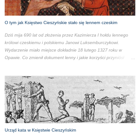
O tym jak Księstwo Cieszyńskie stało się lennem czeskim
Dziś mija 690 lat od złożenia przez Kazimierza I hołdu lennego
królowi czeskiemu i polskiemu Janowi Luksemburczykowi.
Wydarzenie miało miejsce dokładnie 18 lutego 1327 roku w
Opawie. Co zmienił dokument lenny i jakie korzyści przyniósł
książętom cieszyńskim?
Urząd kata w Księstwie Cieszyńskim