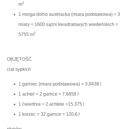
2
m
1 morga dolno austriacka (miara podstawowa) = 3
miary = 1600 sążni kwadratowych wiedeńskich =
2
5755 m
OBJĘTOŚĆ
ciał sypkich
1 garniec (miara podstawowa) = 3,8438 l
1 achtel = 2 garnce = 7,6858 l
1 ćwiertnia = 2 achtele =15,375 l
1 korzec = 32 garnce = 120,6 l
płynów