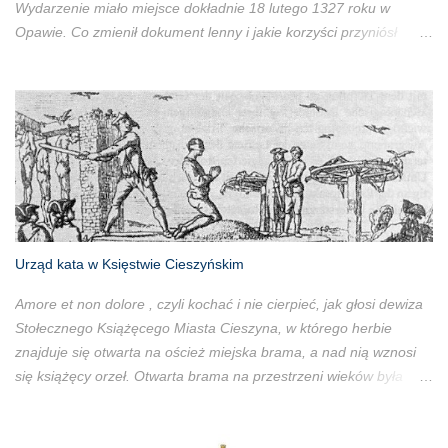
Wydarzenie miało miejsce dokładnie 18 lutego 1327 roku w
Opawie. Co zmienił dokument lenny i jakie korzyści przyniósł
książętom cieszyńskim?
Urząd kata w Księstwie Cieszyńskim
Amore et non dolore , czyli kochać i nie cierpieć, jak głosi dewiza
Stołecznego Książęcego Miasta Cieszyna, w którego herbie
znajduje się otwarta na oścież miejska brama, a nad nią wznosi
się książęcy orzeł. Otwarta brama na przestrzeni wieków była
symbolem gościnności cieszyniaków, a książęcy orzeł
symbolizował porządek prawny cieszyńskich Piastów. Miejski