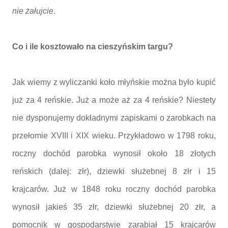
nie żałujcie
.
Co i ile kosztowało na cieszyńskim targu?
Jak wiemy z wyliczanki koło młyńskie można było kupić
już za 4 reńskie. Już a może aż za 4 reńskie? Niestety
nie dysponujemy dokładnymi zapiskami o zarobkach na
przełomie XVIII i XIX wieku. Przykładowo w 1798 roku,
roczny dochód parobka wynosił około 18 złotych
reńskich (dalej: złr), dziewki służebnej 8 złr i 15
krajcarów. Już w 1848 roku roczny dochód parobka
wynosił jakieś 35 złr, dziewki służebnej 20 złr, a
pomocnik w gospodarstwie zarabiał 15 krajcarów