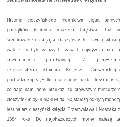
Jednostki monetarne w Księstwie Cieszyńskim
Historia cieszyńskiego mennictwa sięga samych
początków istnienia naszego księstwa. Już w
średniowieczu książęta cieszyńscy bili swoją własną
walutę, co było w owych czasach najwyższą oznaką
suwerenności państwowej. Z pierwszego
dziesięciolecia istnienia Księstwa Cieszyńskiego
pochodzi zapis „Fritto, monetarius noster Tessinensis”,
co daje nam jasny przekaz, że pierwszym mincerzem
cieszyńskim był niejaki Fritto. Najstarszą odkrytą monetą
jest halerz cieszyński księcia Przemysława I Noszaka z
1384 roku. Do najokazalszych monet należą te