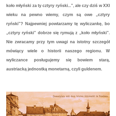
koło młyński za ty cztyry ryński...”, ale czy dziś w XXI
wieku na pewno wiemy, czym są owe „cztyry
ryński”? Najpewniej powtarzamy tę wyliczankę, bo
„cztyry ryński” dobrze się rymują z „koło młyński”.
Nie zwracamy przy tym uwagi na istotny szczegół
mówiący wiele o historii naszego regionu. W
wyliczance posługujemy się bowiem starą,
austriacką jednostką monetarną, czyli guldenem.