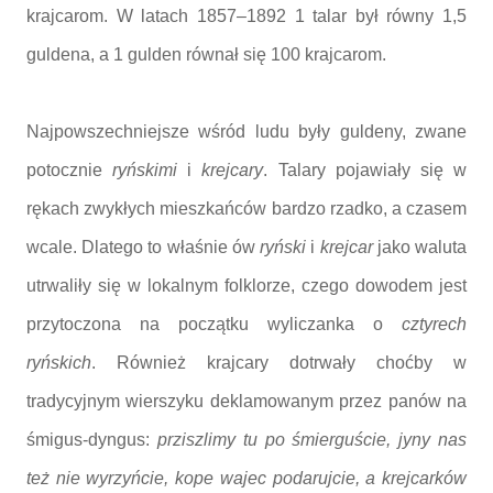
krajcarom. W latach 1857–1892 1 talar był równy 1,5
guldena, a 1 gulden równał się 100 krajcarom.
Najpowszechniejsze wśród ludu były guldeny, zwane
potocznie
ryńskimi
i
krejcary
. Talary pojawiały się w
rękach zwykłych mieszkańców bardzo rzadko, a czasem
wcale. Dlatego to właśnie ów
ryński
i
krejcar
jako waluta
utrwaliły się w lokalnym folklorze, czego dowodem jest
przytoczona na początku wyliczanka o
cztyrech
ryńskich
. Również krajcary dotrwały choćby w
tradycyjnym wierszyku deklamowanym przez panów na
śmigus-dyngus:
prziszlimy tu po śmierguście, jyny nas
też nie wyrzyńcie, kope wajec podarujcie, a krejcarków