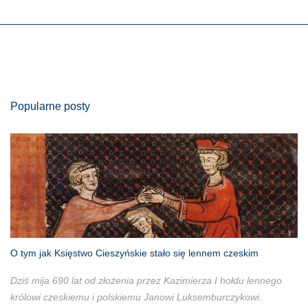
Popularne posty
O tym jak Księstwo Cieszyńskie stało się lennem czeskim
Dziś mija 690 lat od złożenia przez Kazimierza I hołdu lennego
królowi czeskiemu i polskiemu Janowi Luksemburczykowi.